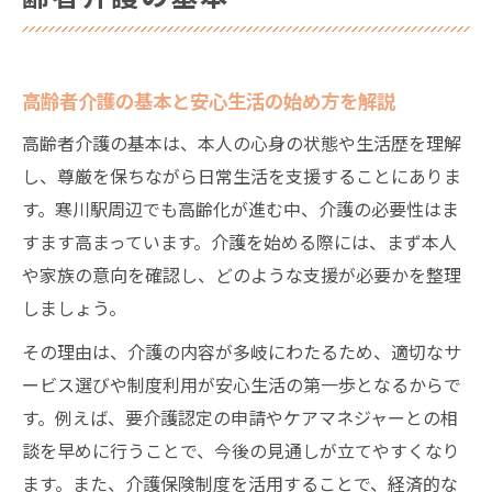
術
高齢者介護の性質がもたらす日常課題と対応策
高齢者介護の基本と安心生活の始め方を解説
高齢者介護が直面する日常課題と解決の糸
口
高齢者介護の基本は、本人の心身の状態や生活歴を理解
し、尊厳を保ちながら日常生活を支援することにありま
寒川駅周辺の高齢者介護サービスの特徴と
す。寒川駅周辺でも高齢化が進む中、介護の必要性はま
は
すます高まっています。介護を始める際には、まず本人
高齢者介護の悩みを軽減する地域の支援策
や家族の意向を確認し、どのような支援が必要かを整理
介護現場で求められる柔軟な対応力につい
しましょう。
て
その理由は、介護の内容が多岐にわたるため、適切なサ
日常生活を支える高齢者介護の工夫と実例
ービス選びや制度利用が安心生活の第一歩となるからで
老後を快適に過ごすための地域資源活用法とは
す。例えば、要介護認定の申請やケアマネジャーとの相
高齢者介護に役立つ地域資源の見極め方
談を早めに行うことで、今後の見通しが立てやすくなり
地域連携が支える高齢者介護の現状と未来
ます。また、介護保険制度を活用することで、経済的な