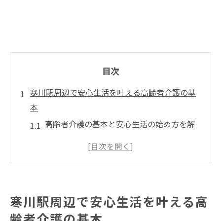
目次
寒川駅周辺で安心生活を叶える高齢者介護の基
本
高齢者介護の基本と安心生活の始め方を解
説
地域資源を活用した高齢者介護の実践的な
方法
生活の質向上につながる高齢者介護の工夫
寒川駅周辺で安心生活を叶える高
高齢者介護に関する最新制度とその活用法
齢者介護の基本
寒川駅周辺でできる高齢者介護のサポート