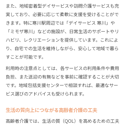
また、地域密着型デイサービスや訪問介護サービスも充
解説
実しており、必要に応じて柔軟に支援を受けることがで
将来を見据えた高齢者介護の備え方とポイ
きます。特に寒川駅周辺では「デイサービス 寒川」や
ント
「ミモザ寒川」などの施設が、日常生活のサポートやリ
知っておきたい高齢者介護の助成制度や相
ハビリ、レクリエーションを提供しています。これによ
談先
り、自宅での生活を維持しながら、安心して地域で暮ら
高齢者介護のための地域サポート情報まと
すことが可能です。
め
利用時の注意点としては、各サービスの利用条件や費用
制度変更に対応した高齢者介護の最新動向
負担、また送迎の有無などを事前に確認することが大切
高齢化時代を生き抜く知恵と寒川駅周辺の実践
です。地域包括支援センターで相談すれば、最適なサー
例
ビス選びのアドバイスも受けられます。
高齢者介護の知恵を活かした実践例を紹介
寒川駅周辺で実現する高齢者介護の工夫集
生活の質向上につながる高齢者介護の工夫
高齢者介護の現場で役立つアイデアと方法
高齢者介護では、生活の質（QOL）を高めるための工夫