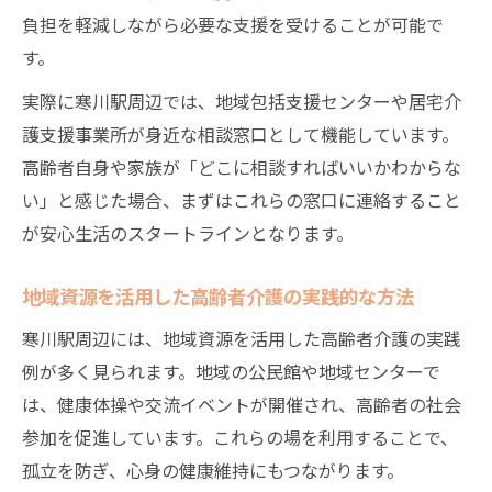
安心して暮らせるための地域サポート体制
負担を軽減しながら必要な支援を受けることが可能で
高齢者介護で注目したい地域交流のメリッ
す。
ト
実際に寒川駅周辺では、地域包括支援センターや居宅介
寒川駅周辺で利用できる高齢者介護支援制
護支援事業所が身近な相談窓口として機能しています。
度
高齢者自身や家族が「どこに相談すればいいかわからな
暮らしやすい寒川駅周辺における介護の工夫
い」と感じた場合、まずはこれらの窓口に連絡すること
高齢者介護を快適にする日常の工夫ポイン
が安心生活のスタートラインとなります。
ト
地域資源を活用した高齢者介護の実践的な方法
寒川駅近くで始める高齢者介護の工夫事例
地域特有の高齢者介護サービス活用術
寒川駅周辺には、地域資源を活用した高齢者介護の実践
例が多く見られます。地域の公民館や地域センターで
暮らしやすさを高める高齢者介護の実践法
は、健康体操や交流イベントが開催され、高齢者の社会
高齢者介護を支える地域ボランティアの力
参加を促進しています。これらの場を利用することで、
将来に備える高齢者介護の最新支援情報を解説
孤立を防ぎ、心身の健康維持にもつながります。
高齢者介護に役立つ最新支援制度の特徴を