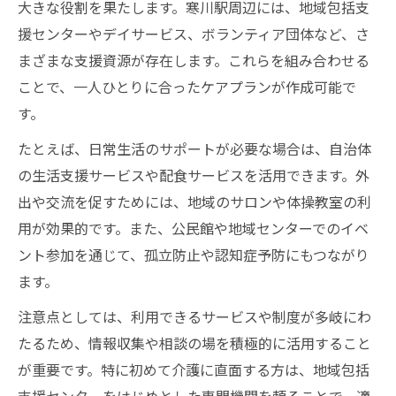
大きな役割を果たします。寒川駅周辺には、地域包括支
高齢者介護の費用負担軽減に役立つ制度紹
援センターやデイサービス、ボランティア団体など、さ
介
まざまな支援資源が存在します。これらを組み合わせる
高齢者介護と相談窓口の利用で安心を得る
ことで、一人ひとりに合ったケアプランが作成可能で
高齢者介護の制度活用で叶える自分らしい
す。
生活
たとえば、日常生活のサポートが必要な場合は、自治体
の生活支援サービスや配食サービスを活用できます。外
出や交流を促すためには、地域のサロンや体操教室の利
用が効果的です。また、公民館や地域センターでのイベ
ント参加を通じて、孤立防止や認知症予防にもつながり
ます。
注意点としては、利用できるサービスや制度が多岐にわ
たるため、情報収集や相談の場を積極的に活用すること
が重要です。特に初めて介護に直面する方は、地域包括
支援センターをはじめとした専門機関を頼ることで、適