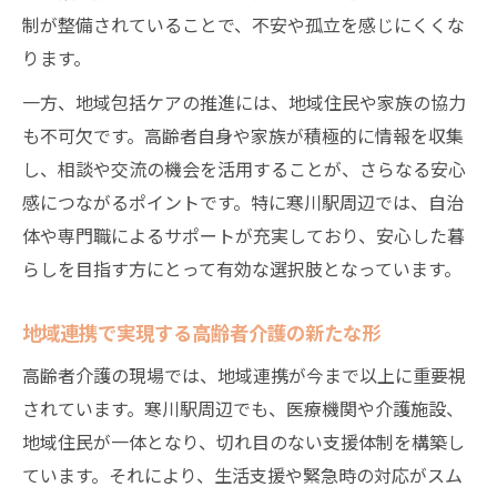
高齢者介護の視点で考える自宅生活の工夫
制が整備されていることで、不安や孤立を感じにくくな
高齢者介護と地域支援で自分らしく暮らす
ります。
方法
一方、地域包括ケアの推進には、地域住民や家族の協力
高齢者介護現場で大切にしたい利用者の希
も不可欠です。高齢者自身や家族が積極的に情報を収集
望
し、相談や交流の機会を活用することが、さらなる安心
高齢者介護のネットワークが支える安心の
感につながるポイントです。特に寒川駅周辺では、自治
毎日
体や専門職によるサポートが充実しており、安心した暮
高齢化と向き合うための目標設定ポイント
らしを目指す方にとって有効な選択肢となっています。
高齢者介護の目標設定で押さえるべき基本
地域連携で実現する高齢者介護の新たな形
高齢者介護の課題に向き合う具体的な目標
とは
高齢者介護の現場では、地域連携が今まで以上に重要視
高齢者介護の現場で活きる数値目標の決め
されています。寒川駅周辺でも、医療機関や介護施設、
方
地域住民が一体となり、切れ目のない支援体制を構築し
ています。それにより、生活支援や緊急時の対応がスム
高齢者介護の目標に必要な家族との連携と