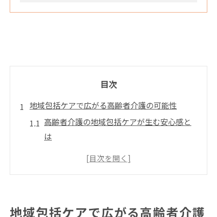
目次
地域包括ケアで広がる高齢者介護の可能性
高齢者介護の地域包括ケアが生む安心感と
は
地域連携で実現する高齢者介護の新たな形
高齢者介護と地域資源の活用で広がる支援
高齢者介護における多職種協働の重要性と
は
地域包括ケアで広がる高齢者介護
高齢者介護を支える地域活動の実際例を紹