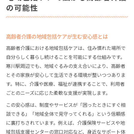
の可能性
介
寒川駅周辺を中心に見る介護の新たな目標
高齢者介護の目標設定がもたらす活力とは
高齢者介護の地域包括ケアが生む安心感とは
寒川駅周辺で高齢者介護の目標を明確化す
高齢者介護における地域包括ケアは、住み慣れた場所で
る意義
自分らしく暮らし続けることを可能にする仕組みです。
高齢者介護の現場で共有される目標の立て
寒川駅周辺でも、地域ぐるみの支え合いにより、高齢者
方
とその家族が安心して生活できる環境が整いつつありま
高齢者介護の質向上に役立つ目標管理の実
す。特に、介護や医療、福祉が連携することで、利用者
践例
ごとのニーズに応じた柔軟な支援が実現します。
高齢者介護の年間目標が現場のモチベーシ
この安心感は、制度やサービスが「困ったときにすぐ相
ョンを高める
談できる」「地域全体で見守ってくれる」という信頼感
住み慣れた地域で叶える介護の在り方
に裏打ちされています。例えば、介護保険サービスや地
高齢者介護で叶える地域密着型の暮らし方
域包括支援センターの窓口対応など、身近なサポート体