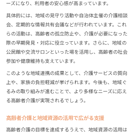
ーズになり、利用者の安心感が高まっています。
は
高齢者介護で目標達成を支える仕組み作り
具体的には、地域の見守り活動や自治体主催の介護相談
現場のモチベーションを支える介護目標の工夫
会、定期的な情報共有会議などが行われています。これ
らの活動は、高齢者の孤立防止や、介護が必要になった
高齢者介護の現場を活性化する目標の工夫
際の早期発見・対応に役立っています。さらに、地域の
高齢者介護スタッフのモチベーション向上
公民館や交流サロンといった場を活用し、高齢者の社会
策
参加や健康維持も支えています。
高齢者介護で早期離職を防ぐ目標管理とは
このような地域連携の成果として、介護サービスの質向
高齢者介護の現場評価と目標の透明性確保
上や、家族の負担軽減が挙げられます。今後も、地域ぐ
高齢者介護で現場に浸透する目標共有の方
るみの取り組みが進むことで、より多様なニーズに応え
法
る高齢者介護が実現されるでしょう。
支援制度を活用し地域で自分らしく暮らす法
高齢者介護の支援制度を賢く活用する方法
高齢者介護と地域資源の活用で広がる支援
高齢者介護で公的支援を受けるポイント解
高齢者介護の目標を達成するうえで、地域資源の活用は
説