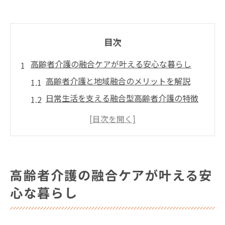
目次
高齢者介護の融合ケアが叶える安心な暮らし
高齢者介護と地域融合のメリットを解説
日常生活を支える融合型高齢者介護の特徴
高齢者介護で注目される地域密着型ケア
安心感を生む高齢者介護の融合サービス
高齢者介護と多職種連携の実践事例集
親の施設選びに役立つ入居条件と費用の要点
高齢者介護の融合ケアが叶える安
高齢者介護施設の入居条件徹底ガイド
心な暮らし
費用面から見る高齢者介護施設選びのコツ
高齢者介護で知っておきたい入居基準の違