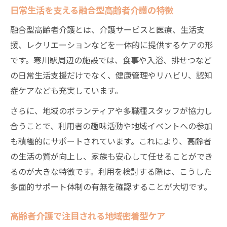
高齢者介護で失敗しない施設探しの工夫
日常生活を支える融合型高齢者介護の特徴
認知症や要支援に対応した高齢者介護の選
融合型高齢者介護とは、介護サービスと医療、生活支
択法
援、レクリエーションなどを一体的に提供するケアの形
高齢者介護におけるケアプラン作成の重要
です。寒川駅周辺の施設では、食事や入浴、排せつなど
性
の日常生活支援だけでなく、健康管理やリハビリ、認知
家族に寄り添う高齢者介護の実践ポイント
症ケアなども充実しています。
高齢者介護で家族が心がけたい接し方の工
さらに、地域のボランティアや多職種スタッフが協力し
夫
合うことで、利用者の趣味活動や地域イベントへの参加
家族と高齢者介護スタッフの連携の重要性
も積極的にサポートされています。これにより、高齢者
高齢者介護に役立つ家族サポートの具体策
の生活の質が向上し、家族も安心して任せることができ
家族の負担を減らす高齢者介護の工夫とは
るのが大きな特徴です。利用を検討する際は、こうした
高齢者介護で生まれる家族の安心感を高め
多面的サポート体制の有無を確認することが大切です。
る方法
高齢者介護で注目される地域密着型ケア
経済的負担を抑えたケアの選択肢と考え方