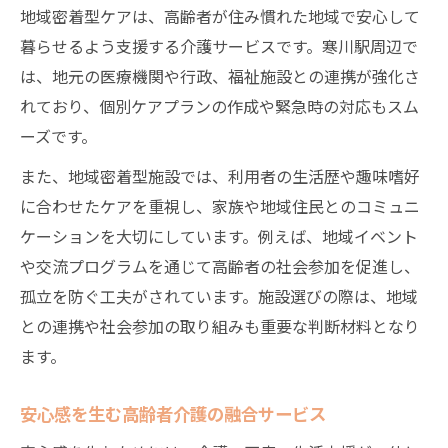
地域密着型ケアは、高齢者が住み慣れた地域で安心して
高齢者介護で経済的負担を抑える具体策
暮らせるよう支援する介護サービスです。寒川駅周辺で
費用を抑えた高齢者介護サービスの活用法
は、地元の医療機関や行政、福祉施設との連携が強化さ
高齢者介護費用の見直しでできる工夫
れており、個別ケアプランの作成や緊急時の対応もスム
お金がない場合の高齢者介護サービス選び
ーズです。
高齢者介護の助成金や支援制度の活用ポイ
また、地域密着型施設では、利用者の生活歴や趣味嗜好
ント
に合わせたケアを重視し、家族や地域住民とのコミュニ
ケーションを大切にしています。例えば、地域イベント
や交流プログラムを通じて高齢者の社会参加を促進し、
孤立を防ぐ工夫がされています。施設選びの際は、地域
との連携や社会参加の取り組みも重要な判断材料となり
ます。
安心感を生む高齢者介護の融合サービス