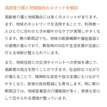
い
高齢者介護と地域融合のメリットを解説
親の高齢者介護に必要な費用計画の考え方
高齢者介護と地域融合には多くのメリットがあります。
高齢者介護施設選びで重視すべき費用要素
まず、地域のネットワークを活用することで、利用者一
寒川駅周辺で見つける介護サービスの特徴
人ひとりに合わせたきめ細やかなケアが実現しやすくな
寒川駅周辺の高齢者介護サービス徹底解説
ります。寒川駅周辺でも、地域の医療機関や福祉施設と
高齢者介護施設のサービス内容を比較検討
の連携が進んでおり、緊急時の対応や生活支援が迅速に
介護サービス選びで重視すべき地域密着性
行える体制が整えられています。
寒川駅エリアで利用できる高齢者介護の種
また、地域住民との交流やイベントへの参加を通じて、
類
高齢者の孤立を防ぐことができます。社会的なつながり
地域特性を活かした高齢者介護の魅力とは
が増えることで、精神的な安定や自立支援にもつながり
やすくなり、家族の負担軽減にも寄与します。特に寒川
要介護度に応じた最適な施設探しのコツ
駅周辺では、地域密着型の介護施設が多く、家族も安心
高齢者介護と要介護度の適切な施設選び
して任せられる環境が整っています。
要介護度別に考える高齢者介護施設の種類