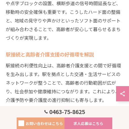
や点字ブロックの設置、横断歩道の信号時間延長など、
移動時の安全確保も重要です。こうしたハード面の整備
と、地域の見守りや声かけといったソフト面のサポート
が組み合わさることで、高齢者が安心して暮らせるまち
づくりが実現します。
駅接続と高齢者介護支援の好循環を解説
駅接続の利便性向上は、高齢者介護支援との間で好循環
を生み出します。駅を拠点とした交通・生活サービスの
ネットワークが整うことで、高齢者の行動範囲が広が
り、社会参加や健康維持につながります。これにより、
介護予防や要介護度の進行抑制にも寄与します。
0463-75-8625
また、駅周辺の医療機関・介護施設・地域包括支援セン
ターが連携することで、情報共有や緊急時の対応力も向
お問い合わせはこちら
求人応募はこちら
上します。例えば、駅構内での急病時には、近隣クリニ