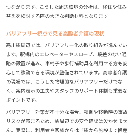
医療機関と高齢者介護施設の支援体制
つながります。こうした周辺環境の分析は、移住や住み
高齢者介護支援における医療連携の重要性
替えを検討する際の大きな判断材料となります。
快適な生活支援は駅接続から始まる
バリアフリー視点で見る高齢者介護の現状
高齢者介護と快適な駅接続生活の関係性
生活支援充実が高齢者介護に与える安心
寒川駅周辺では、バリアフリー化の取り組みが進んでい
ます。駅構内のエレベーターやスロープ、段差のない通
駅接続で実現する高齢者介護の利便性
路の設置が進み、車椅子や歩行補助具を利用する方も安
高齢者介護の視点で見る生活環境の工夫
心して移動できる環境が整備されています。高齢者介護
駅接続と高齢者介護支援の好循環を解説
の現場では、こうした物理的なバリアフリーだけでな
高齢者の住みやすさを支える最新情報
く、案内表示の工夫やスタッフのサポート体制も重要な
高齢者介護に役立つ住環境の最新動向
ポイントです。
住みやすさ向上へ高齢者介護の新たな工夫
バリアフリー対策が不十分な場合、転倒や移動時の事故
最新の高齢者介護支援サービスを徹底紹介
リスクが高まるため、駅周辺での安全確認は欠かせませ
高齢者介護目線で選ぶ快適な住まいの条件
ん。実際に、利用者や家族からは「駅から施設まで段差