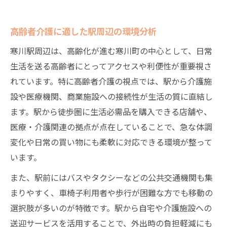
移動を支える高齢者介護の工夫と配慮
寒川駅接続が高齢者介護に与える安心感
高齢者介護に適した駅周辺の環境分析
バリアフリーと高齢者介護の最前線
寒川駅周辺は、高齢化が進む寒川町の中心として、日常
進化する高齢者介護と交通アクセス
生活を送る高齢者にとってアクセスや利便性が重要視さ
交通アクセスが高齢者介護に果たす役割
れています。特に高齢者介護の視点では、駅から介護施
高齢者介護の視点で交通網を見直す理由
設や医療機関、商業施設への接続性が生活の質に直結し
安全な移動支援と高齢者介護の密接な関係
ます。駅から徒歩圏に生活必需品を購入できる店舗や、
医療・介護関連の拠点が点在していることで、急な体調
高齢者介護と公共交通の連携強化策
変化や日常の買い物にも柔軟に対応できる環境が整って
快適な交通導線が高齢者介護を変える
います。
地域医療と高齢者の暮らしを考える
また、駅前にはバスやタクシーなどの公共交通機関も集
高齢者介護と地域医療の連携が生む安心
まりやすく、車椅子利用者や歩行が困難な方でも移動の
医療体制充実が高齢者介護に与える効果
選択肢が多いのが特徴です。駅から自宅や介護施設への
高齢者介護のための地域医療資源の活用
送迎サービスを活用することで、外出時の負担軽減にも