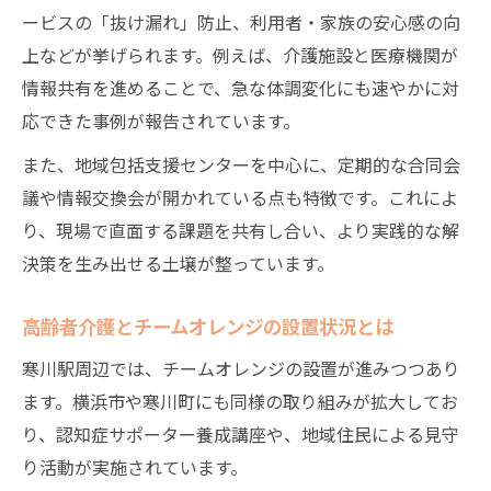
ービスの「抜け漏れ」防止、利用者・家族の安心感の向
現場発！高齢者介護の具体的支援事例紹介
上などが挙げられます。例えば、介護施設と医療機関が
高齢者介護に役立つ地域支援策の選び方
情報共有を進めることで、急な体調変化にも速やかに対
高齢者介護を支える多様な活動事例集
応できた事例が報告されています。
高齢者介護現場で実践しやすい支援策解説
また、地域包括支援センターを中心に、定期的な合同会
参加しやすい介護活動と実践の知恵を伝授
議や情報交換会が開かれている点も特徴です。これによ
高齢者介護で始めやすい活動の特徴とは
り、現場で直面する課題を共有し合い、より実践的な解
参加しやすい高齢者介護活動の工夫集
決策を生み出せる土壌が整っています。
高齢者介護の現場で役立つ実践知識まとめ
高齢者介護とチームオレンジの設置状況とは
家族や地域が取り組む高齢者介護の知恵
高齢者介護で広がる参加型支援のポイント
寒川駅周辺では、チームオレンジの設置が進みつつあり
ます。横浜市や寒川町にも同様の取り組みが拡大してお
り、認知症サポーター養成講座や、地域住民による見守
り活動が実施されています。