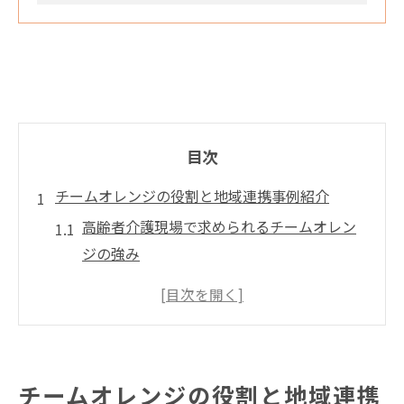
目次
チームオレンジの役割と地域連携事例紹介
高齢者介護現場で求められるチームオレン
ジの強み
地域連携が高齢者介護に与える好影響を解
説
高齢者介護とチームオレンジの設置状況と
は
チームオレンジの役割と地域連携
地域資源を活用した高齢者介護の支援事例