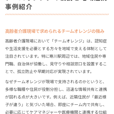
事例紹介
高齢者介護における連携体制の構築ポイン
ト
寒川駅近く高齢者介護の実践ポイント解説
高齢者介護現場で求められるチームオレンジの強み
高齢者介護支援現場の取り組み事例を紹介
高齢者介護現場において「チームオレンジ」は、認知症
高齢者介護で重視される実践ポイントとは
や生活支援を必要とする方々を地域で支える体制として
高齢者介護事例集から学ぶ地域課題解決策
注目されています。特に寒川駅周辺では、地域住民や専
家族と地域が協力する高齢者介護の工夫
門職、自治体が協働し、見守りや相談窓口を設置するこ
高齢者介護の実務で役立つ支援体制とは
とで、孤立防止や早期対応が実現されています。
地域介護予防活動はどう支援につながるか
なぜチームオレンジが現場で支持されるのかというと、
高齢者介護予防活動の重要性と地域の役割
多様な職種や住民が役割分担し、迅速な情報共有と連携
高齢者介護と予防活動支援事業の具体例紹
が図れる点が大きいです。例えば、近隣住民が「最近様
介
子が違う」と気づいた場合、即座にチーム内で共有し、
地域介護予防活動が高齢者介護を支える理
必要に応じてケアマネジャーや医療機関と連携する仕組