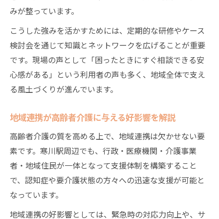
由
みが整っています。
高齢者介護に生かせる予防活動の実践方法
こうした強みを活かすためには、定期的な研修やケース
支援策としての高齢者介護予防活動の効果
検討会を通じて知識とネットワークを広げることが重要
高齢化率の現状から考える地域の対策
です。現場の声として「困ったときにすぐ相談できる安
高齢者介護に影響する地域の高齢化率の実
心感がある」という利用者の声も多く、地域全体で支え
情
る風土づくりが進んでいます。
高齢者介護事例から見る高齢化率の課題把
地域連携が高齢者介護に与える好影響を解説
握
高齢化率を踏まえた高齢者介護の支援方向
高齢者介護の質を高める上で、地域連携は欠かせない要
性
素です。寒川駅周辺でも、行政・医療機関・介護事業
者・地域住民が一体となって支援体制を構築すること
高齢化率に対応した高齢者介護の工夫とは
で、認知症や要介護状態の方々への迅速な支援が可能と
現状分析から導く高齢者介護の地域対策例
なっています。
高齢者介護に役立つ支援策の具体例まとめ
地域連携の好影響としては、緊急時の対応力向上や、サ
高齢者介護で活かせる支援策の全体像解説