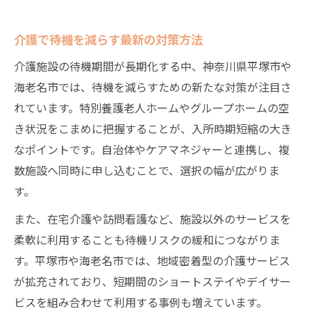
平塚市や海老名市で叶える介護の選択肢
介護の多様な選択肢と利用の流れを解説
介護で待機を減らす最新の対策方法
平塚・海老名の介護サービス比較のポイン
介護施設の待機期間が長期化する中、神奈川県平塚市や
ト
海老名市では、待機を減らすための新たな対策が注目さ
施設と在宅介護の違いと選び方のコツ
れています。特別養護老人ホームやグループホームの空
介護の入所条件や申込み時の注意点
き状況をこまめに把握することが、入所時期短縮の大き
各種介護サービスの特徴と活用法を紹介
なポイントです。自治体やケアマネジャーと連携し、複
最新動向から見る介護待機対策のポイント
数施設へ同時に申し込むことで、選択の幅が広がりま
介護待機問題の現状と最新の対策事例
す。
介護分野の新しい空き状況確認方法とは
また、在宅介護や訪問看護など、施設以外のサービスを
待機期間短縮に役立つ相談先の活用法
柔軟に利用することも待機リスクの緩和につながりま
介護施設の動向から選ぶ最適な対策
す。平塚市や海老名市では、地域密着型の介護サービス
が拡充されており、短期間のショートステイやデイサー
今注目の介護待機解消策を具体的に解説
ビスを組み合わせて利用する事例も増えています。
特養の空き状況と申込みのコツを解説