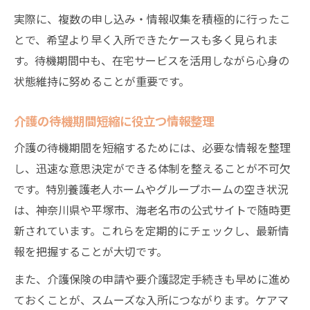
実際に、複数の申し込み・情報収集を積極的に行ったこ
特養の介護空き状況を知るための方法
とで、希望より早く入所できたケースも多く見られま
介護申込み時に確認すべきポイントまとめ
す。待機期間中も、在宅サービスを活用しながら心身の
特養選びで失敗しない介護の進め方
状態維持に努めることが重要です。
空き情報を活用した介護施設探しの工夫
特養申し込みの流れと介護申請の秘訣
介護の待機期間短縮に役立つ情報整理
グループホームや在宅介護の代替案とは
介護の待機期間を短縮するためには、必要な情報を整理
グループホーム介護の特徴と利用条件
し、迅速な意思決定ができる体制を整えることが不可欠
在宅介護で待機を減らす実践的アイデア
です。特別養護老人ホームやグループホームの空き状況
介護でグループホームに向かない場合の選
は、神奈川県や平塚市、海老名市の公式サイトで随時更
択肢
新されています。これらを定期的にチェックし、最新情
報を把握することが大切です。
介護サービス利用時の代替案を徹底解説
短期利用や一時的介護受け入れの活用方法
また、介護保険の申請や要介護認定手続きも早めに進め
安心して任せるための介護サービス選び方
ておくことが、スムーズな入所につながります。ケアマ