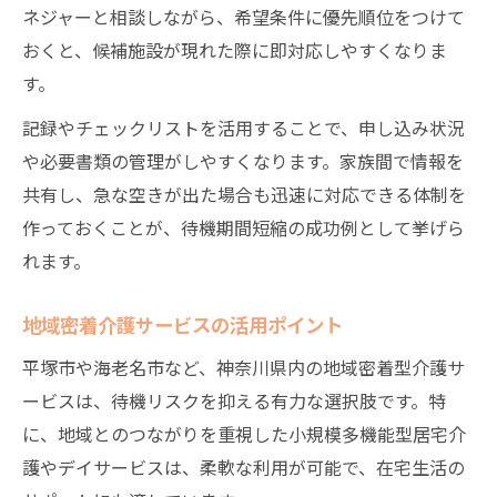
ネジャーと相談しながら、希望条件に優先順位をつけて
介護サービス選びで重視すべき基準とは
おくと、候補施設が現れた際に即対応しやすくなりま
安心できる介護施設の見極め方を紹介
す。
家族の負担を減らす介護サービス活用術
記録やチェックリストを活用することで、申し込み状況
相談先や比較方法で介護の不安を解消
や必要書類の管理がしやすくなります。家族間で情報を
介護に強い専門家のアドバイス活用法
共有し、急な空きが出た場合も迅速に対応できる体制を
作っておくことが、待機期間短縮の成功例として挙げら
れます。
地域密着介護サービスの活用ポイント
平塚市や海老名市など、神奈川県内の地域密着型介護サ
ービスは、待機リスクを抑える有力な選択肢です。特
に、地域とのつながりを重視した小規模多機能型居宅介
護やデイサービスは、柔軟な利用が可能で、在宅生活の