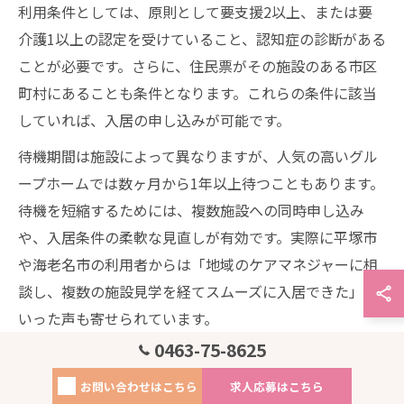
利用条件としては、原則として要支援2以上、または要
介護1以上の認定を受けていること、認知症の診断がある
ことが必要です。さらに、住民票がその施設のある市区
町村にあることも条件となります。これらの条件に該当
していれば、入居の申し込みが可能です。
待機期間は施設によって異なりますが、人気の高いグル
ープホームでは数ヶ月から1年以上待つこともあります。
待機を短縮するためには、複数施設への同時申し込み
や、入居条件の柔軟な見直しが有効です。実際に平塚市
や海老名市の利用者からは「地域のケアマネジャーに相
談し、複数の施設見学を経てスムーズに入居できた」と
いった声も寄せられています。
0463-75-8625
また、グループホームは認知症ケアに特化しているた
め、介護度が高くなりすぎた場合や医療依存度が高い場
お問い合わせはこちら
求人応募はこちら