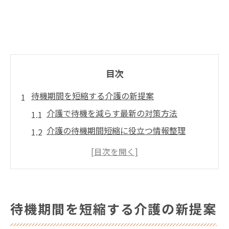
目次
待機期間を短縮する介護の新提案
介護で待機を減らす最新の対策方法
介護の待機期間短縮に役立つ情報整理
地域密着介護サービスの活用ポイント
早期入所につながる介護の実践的アプロー
チ
介護の選択肢拡大で待機リスクを抑える工
待機期間を短縮する介護の新提案
夫