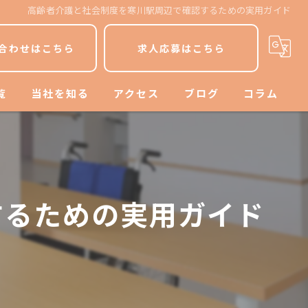
高齢者介護と社会制度を寒川駅周辺で確認するための実用ガイド
合わせはこちら
求人応募はこちら
覧
当社を知る
アクセス
ブログ
コラム
平塚市の介護
漫画特集
寒川町の介護
するための実用ガイド
パート
ヘルパー
介護士