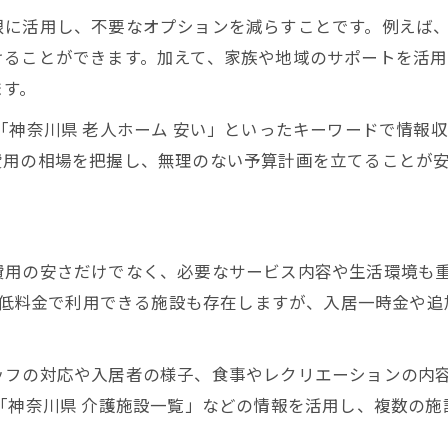
高齢者介護の費用負担を減らす制度一覧
限に活用し、不要なオプションを減らすことです。例えば
公的支援と助成金を使った節約の仕組み
けることができます。加えて、家族や地域のサポートを活
ます。
費用シミュレーションで賢く制度選択
介護保険以外の高齢者支援制度を活用
「神奈川県 老人ホーム 安い」といったキーワードで情報
神奈川県で受けられる主な補助内容解説
費用の相場を把握し、無理のない予算計画を立てることが
神奈川県低価格介護施設の選び方とは
高齢者介護における安い施設の見分け方
神奈川県の施設一覧から絞る選定ポイント
費用の安さだけでなく、必要なサービス内容や生活環境も
費用とサービス内容の比較方法を紹介
較的低料金で利用できる施設も存在しますが、入居一時金や
評判の悪い介護施設を避けるための注意
有料老人ホームと公的施設の違いを理解
ッフの対応や入居者の様子、食事やレクリエーションの内
経済的負担を減らす高齢者介護実践術
「神奈川県 介護施設一覧」などの情報を活用し、複数の
高齢者介護費用を抑える生活改善のヒント