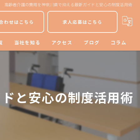
高齢者介護の費用を神奈川県で抑える最新ガイドと安心の制度活用術
合わせはこちら
求人応募はこちら
覧
当社を知る
アクセス
ブログ
コラム
平塚市の介護
漫画特集
寒川町の介護
イドと安心の制度活用術
パート
ヘルパー
介護士