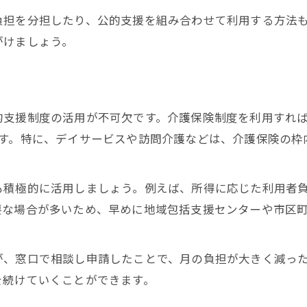
定期的な費用見直しで負担を減らす方法
負担を分担したり、公的支援を組み合わせて利用する方法
がけましょう。
公的制度と民間サービスの併用テクニック
節約しながら安心を守る実践的な工夫
相談機関を活用した負担軽減のステップ
安心と節約を両立する介護生活のコツ
的支援制度の活用が不可欠です。介護保険制度を利用すれば
高齢者介護で安心感を得る節約術の実例
ます。特に、デイサービスや訪問介護などは、介護保険の枠
家族と協力して費用を抑えるポイント
制度活用と施設選びで安心生活を実現
も積極的に活用しましょう。例えば、所得に応じた利用者
要な場合が多いため、早めに地域包括支援センターや市区
お金に困った時の相談先リスト紹介
生活の質を保ちながら介護費用を節約
が、窓口で相談し申請したことで、月の負担が大きく減っ
を続けていくことができます。