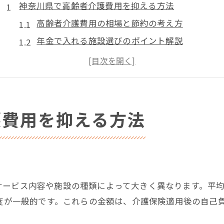
神奈川県で高齢者介護費用を抑える方法
高齢者介護費用の相場と節約の考え方
年金で入れる施設選びのポイント解説
公的支援を活用した費用軽減の実践法
安い介護施設利用で安心を確保するコツ
費用シミュレーションで予算計画を立てる方法
年金で入居可能な介護のポイント解説
護費用を抑える方法
高齢者介護を年金のみで賄うための条件
神奈川県の安い介護施設選びの注意点
年金対応施設を選ぶメリットと落とし穴
10万円以下施設の探し方と活用ポイント
ービス内容や施設の種類によって大きく異なります。平均
介護施設の評判を把握し安心入居を実現
程度が一般的です。これらの金額は、介護保険適用後の自己
費用が不安なら活用したい制度紹介