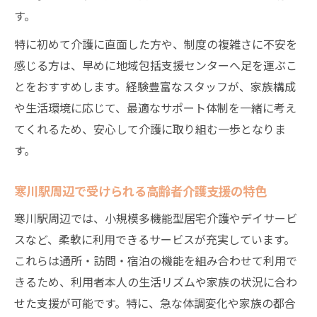
無理せず続く高齢者介護サービスの選び方
す。
経済的負担を抑える高齢者介護の具体策
特に初めて介護に直面した方や、制度の複雑さに不安を
自宅で続ける高齢者介護を成功させる秘訣
感じる方は、早めに地域包括支援センターへ足を運ぶこ
高齢者介護を自宅で続けるための基本ポイ
とをおすすめします。経験豊富なスタッフが、家族構成
ント
や生活環境に応じて、最適なサポート体制を一緒に考え
在宅高齢者介護で役立つ地域支援と活用法
てくれるため、安心して介護に取り組む一歩となりま
す。
高齢者介護の自立支援を叶える日常の工夫
自宅介護で無理なく使える高齢者介護サー
寒川駅周辺で受けられる高齢者介護支援の特色
ビス
寒川駅周辺では、小規模多機能型居宅介護やデイサービ
高齢者介護の負担を減らす在宅サポート術
スなど、柔軟に利用できるサービスが充実しています。
安心して使える高齢者介護サービスの活用術
これらは通所・訪問・宿泊の機能を組み合わせて利用で
信頼できる高齢者介護サービス選びのポイ
きるため、利用者本人の生活リズムや家族の状況に合わ
ント
せた支援が可能です。特に、急な体調変化や家族の都合
高齢者介護サービスの賢い使い方と相談先