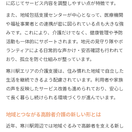
に応じてサービス内容を調整しやすい点が特徴です。
安心感を高める高齢者介護支援の利用方法
また、地域包括支援センターが中心となって、医療機関
高齢者介護サービス導入で得られる安心と
や福祉事業者との連携が密に図られている点も大きな強
は
みです。これにより、介護だけでなく、健康管理や予防
介護保険を活用した高齢者介護サービスの
活動も一体的にサポートされます。地元の見守り隊やボ
工夫
ランティアによる日常的な声かけ・安否確認も行われて
地域力を生かした寒川駅周辺の介護支援案内
おり、孤立を防ぐ仕組みが整っています。
地域力を活かした高齢者介護支援の最新動
寒川駅エリアの介護支援は、住み慣れた地域で自立した
向
生活を継続できるよう配慮されています。利用者や家族
高齢者介護と地域連携で叶える自立生活
の声を反映したサービス改善も進められており、安心し
寒川駅周辺の高齢者介護支援拠点の特徴
て長く暮らし続けられる環境づくりが進んでいます。
地域包括支援による高齢者介護の安心感
地域とつながる高齢者介護の新しい形とは
高齢者介護を地域で支える体制と実例紹介
近年、寒川駅周辺では地域ぐるみで高齢者を支える新し