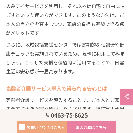
のみデイサービスを利用し、それ以外は自宅で自由に過
ごすといった使い方ができます。このような方法は、ご
本人の自立心を尊重しつつ、家族の負担も軽減できる点
がメリットです。
さらに、地域包括支援センターでは定期的な相談会や健
康チェックも実施されているため、気軽に利用してみま
しょう。こうした支援を積極的に活用することで、日常
生活の安心感が一層高まります。
高齢者介護サービス導入で得られる安心とは
高齢者介護サービスを導入することで、ご本人とご家族
の双方に大きな安心感がもたらされます。特に寒川駅周
0463-75-8625
辺のサービスは、地域密着型で迅速な対応が可能なた
め、万が一の際にも心強いサポートが得られます。
お問い合わせはこちら
求人応募はこちら