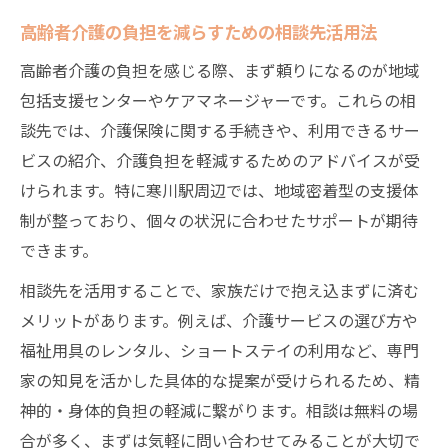
基準
高齢者介護の負担を減らすための相談先活用法
高齢者介護で重要な自立生活支援の着眼点
高齢者介護の負担を感じる際、まず頼りになるのが地域
要介護認定前から活用できる介護予防の方
包括支援センターやケアマネージャーです。これらの相
法
談先では、介護保険に関する手続きや、利用できるサー
高齢者介護サービスの種類と自立支援の関
ビスの紹介、介護負担を軽減するためのアドバイスが受
係
けられます。特に寒川駅周辺では、地域密着型の支援体
生活機能低下を防ぐ高齢者介護の選び方
制が整っており、個々の状況に合わせたサポートが期待
介護負担を抑えたい人へ寒川駅近くの賢い方法
できます。
介護負担軽減のための高齢者介護制度の活
相談先を活用することで、家族だけで抱え込まずに済む
用法
メリットがあります。例えば、介護サービスの選び方や
寒川駅周辺で高齢者介護負担を減らす相談
福祉用具のレンタル、ショートステイの利用など、専門
術
家の知見を活かした具体的な提案が受けられるため、精
高齢者介護の負担を分担する地域支援の活
神的・身体的負担の軽減に繋がります。相談は無料の場
用
合が多く、まずは気軽に問い合わせてみることが大切で