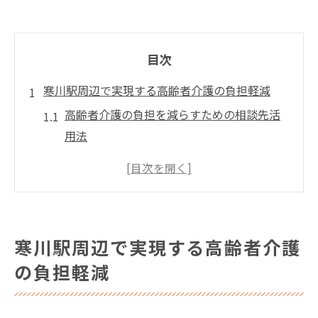
目次
寒川駅周辺で実現する高齢者介護の負担軽減
高齢者介護の負担を減らすための相談先活
用法
寒川駅周辺で受けられる高齢者介護支援の
特色
地域とつながる高齢者介護の新しい形とは
高齢者介護を無理なく続けるコツと工夫
寒川駅周辺で実現する高齢者介護
高齢者介護と経済的な負担軽減のポイント
の負担軽減
自立生活を支える高齢者介護の選び方
自立を重視した高齢者介護サービスの選定