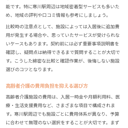
高齢者介護施設の資料請求で注意すべき点
能です。特に寒川駅周辺は地域密着型サービスも多いた
高齢者介護施設の運営母体を調べる方法
め、地域の評判や口コミ情報も参考にしましょう。
高齢者介護の綿密な比較と調査のコツ
比較時の注意点として、施設によっては入居後に追加費
高齢者介護施設で長く安心して暮らす秘訣
用が発生する場合や、思っていたサービスが受けられな
運営に不安がない高齢者介護をどう選ぶ
いケースもあります。契約前には必ず重要事項説明書を
高齢者介護施設の運営安定性を見極める方
確認し、疑問点は納得できるまで質問することが大切で
法
す。こうした綿密な比較と確認作業が、後悔しない施設
高齢者介護施設の職員定着率を確認する意
選びのコツとなります。
義
高齢者介護の費用負担を抑える選び方
サービス継続性から選ぶ高齢者介護施設
高齢者介護施設の信頼性を調べるポイント
高齢者介護施設の費用は、入居一時金や月額利用料、医
高齢者介護で避けたい運営トラブルの兆候
療・生活支援費用など、さまざまな項目で構成されま
す。寒川駅周辺でも施設ごとに費用体系が異なり、予算
家族の負担を抑える介護施設見学チェック
に合わせて無理のない選択をすることが大切です。まず
高齢者介護施設見学で必ず確認したい項目