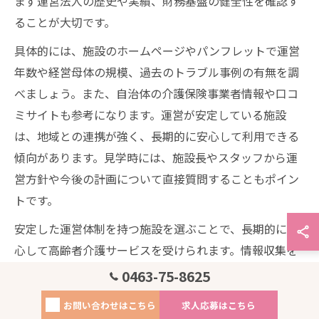
まず運営法人の歴史や実績、財務基盤の健全性を確認す
ることが大切です。
具体的には、施設のホームページやパンフレットで運営
年数や経営母体の規模、過去のトラブル事例の有無を調
べましょう。また、自治体の介護保険事業者情報や口コ
ミサイトも参考になります。運営が安定している施設
は、地域との連携が強く、長期的に安心して利用できる
傾向があります。見学時には、施設長やスタッフから運
営方針や今後の計画について直接質問することもポイン
トです。
安定した運営体制を持つ施設を選ぶことで、長期的に安
心して高齢者介護サービスを受けられます。情報収集を
怠らず、複数の施設を比較検討することが後悔しない選
0463-75-8625
択につながります。
お問い合わせはこちら
求人応募はこちら