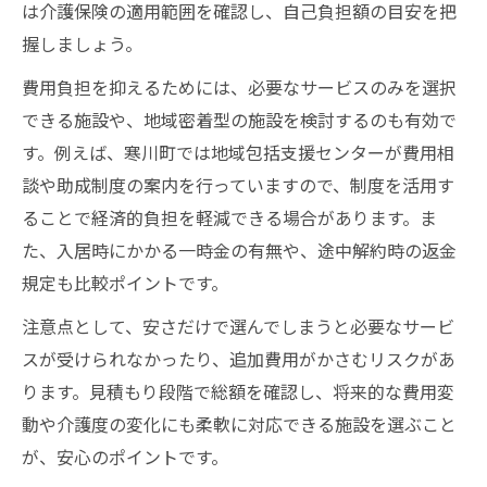
は介護保険の適用範囲を確認し、自己負担額の目安を把
家族の通いやすさに配慮した高齢者介護施
握しましょう。
設
費用負担を抑えるためには、必要なサービスのみを選択
高齢者介護施設の環境とアクセスの重要性
できる施設や、地域密着型の施設を検討するのも有効で
高齢者介護施設の説明対応で信頼度を判断
す。例えば、寒川町では地域包括支援センターが費用相
高齢者介護の負担軽減に役立つ見学の工夫
談や助成制度の案内を行っていますので、制度を活用す
ることで経済的負担を軽減できる場合があります。ま
た、入居時にかかる一時金の有無や、途中解約時の返金
規定も比較ポイントです。
注意点として、安さだけで選んでしまうと必要なサービ
スが受けられなかったり、追加費用がかさむリスクがあ
ります。見積もり段階で総額を確認し、将来的な費用変
動や介護度の変化にも柔軟に対応できる施設を選ぶこと
が、安心のポイントです。