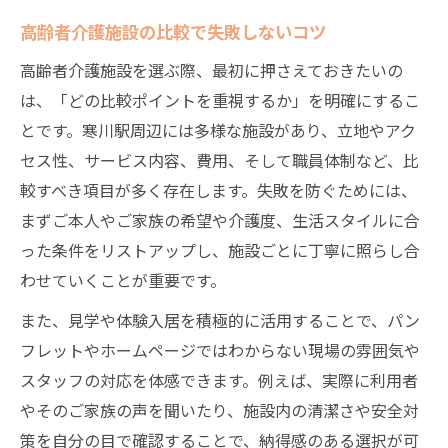
法
高齢者介護施設の比較で失敗しないコツ
寒川駅周辺で高齢者介護施設を探す流れ
高齢者介護施設を選ぶ際、最初に押さえておきたいの
高齢者介護の職員配置で施設を比較する
は、「どの比較ポイントを重視するか」を明確にするこ
本人と家族に寄り添う高齢者介護の選択肢
とです。寒川駅周辺には多様な施設があり、立地やアク
高齢者介護で本人と家族の希望を叶える方
セス性、サービス内容、費用、そして職員体制など、比
法
較すべき項目が多く存在します。失敗を防ぐためには、
家族の負担を減らす高齢者介護施設の選び
まずご本人やご家族の希望や介護度、生活スタイルに合
方
った条件をリストアップし、施設ごとに丁寧に照らし合
高齢者介護の選択肢とサポート体制の違い
わせていくことが重要です。
高齢者介護で重要な家族との連携ポイント
また、見学や体験入居を積極的に活用することで、パン
高齢者介護施設で安心できるサポート体制
フレットやホームページではわからない現場の雰囲気や
スタッフの対応を体感できます。例えば、実際に利用者
安心して暮らせるための施設調査術
やそのご家族の声を聞いたり、施設内の清潔さや安全対
高齢者介護施設の見学で押さえるポイント
策を自分の目で確認することで、納得感のある選択が可