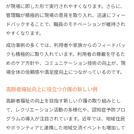
が現場に即した形で実行されやすくなります。さらに、
介護 取り組み 事例を活かす改善提案
管理職が積極的に現場の意見を取り入れ、迅速にフィー
介護施設で役立つ現場改善の着眼点
ドバックすることで、職員のモチベーションが維持され
やすくなります。
成功事例の多くでは、利用者や家族からのフィードバッ
クも積極的に取り入れています。利用者の尊厳を守るた
めのケア方針や、コミュニケーション技術の向上が、現
場全体の信頼感や満足度向上につながっているのです。
高齢者福祉向上に役立つ介護の新しい例
高齢者福祉の向上を目指す新しい介護の取り組みとし
て、レクリエーション活動の多様化や、認知症予防プロ
グラムの導入が注目されています。近年では、地域住民
やボランティアと連携した地域交流イベントも増加して