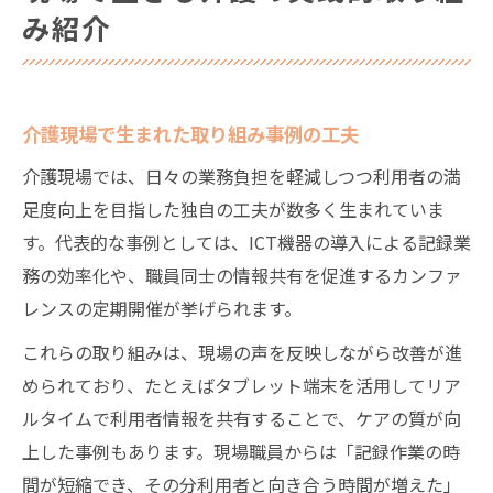
介護人材確保のための現場主導の工夫事例
み紹介
介護人材不足対策で注目の現場の取り組み
介護人材確保 厚生労働省施策の活用法
介護施設で広がる人材定着の新しい仕組み
介護現場で生まれた取り組み事例の工夫
介護 取り組み 事例から見る人材確保の要点
介護現場では、日々の業務負担を軽減しつつ利用者の満
業務効率化がカギとなる介護の最前線
足度向上を目指した独自の工夫が数多く生まれていま
介護業務効率化を実現する現場の工夫事例
す。代表的な事例としては、ICT機器の導入による記録業
介護現場で進むICT導入の取り組み例
務の効率化や、職員同士の情報共有を促進するカンファ
介護 取り組み 事例に学ぶ業務改善術
レンスの定期開催が挙げられます。
介護人材確保と連動する効率化の工夫
これらの取り組みは、現場の声を反映しながら改善が進
介護施設で注目される効率化の最新動向
められており、たとえばタブレット端末を活用してリア
ルタイムで利用者情報を共有することで、ケアの質が向
利用者の尊厳を守る介護の基本理念を探る
上した事例もあります。現場職員からは「記録作業の時
介護の三大原則を現場で実践する工夫とは
間が短縮でき、その分利用者と向き合う時間が増えた」