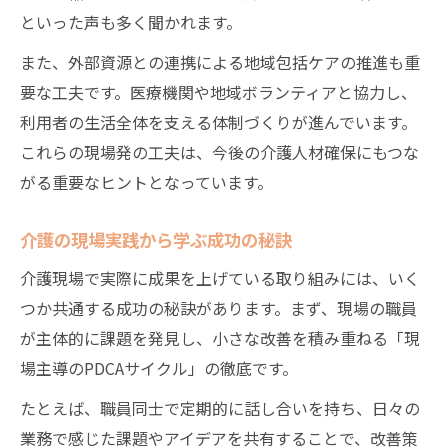
介護現場で大切な利用者尊厳の守り方
といった声も多く聞かれます。
介護 取り組み 事例に学ぶ基本理念の浸透
また、外部資源との連携による地域包括ケアの推進も重
高齢者福祉で求められる介護の姿勢とは
要な工夫です。医療機関や地域ボランティアと協力し、
介護で言ってはいけない言葉の注意点
利用者の生活全体を支える体制づくりが進んでいます。
負担軽減に役立つ介護現場の最新事例集
これらの現場発の工夫は、今後の介護人材確保にもつな
介護現場の負担軽減に成功した取り組み例
がる重要なヒントとなっています。
介護 取り組み 発表で注目の負担軽減策
介護の現場実践から学ぶ成功の秘訣
高齢者福祉で効果が見えた介護現場の工夫
介護人材確保と負担軽減の最新事例紹介
介護現場で実際に成果を上げている取り組みには、いく
介護施設で実践される負担軽減の工夫集
つか共通する成功の秘訣があります。まず、現場の職員
が主体的に課題を発見し、小さな改善を積み重ねる「現
明日から動ける介護現場改善のアイデア
場主導のPDCAサイクル」の徹底です。
介護現場で即実践できる改善アイデア集
たとえば、職員同士で定期的に話し合いを持ち、日々の
介護人材確保のための現場改善ポイント
業務で感じた課題やアイデアを共有することで、改善策
高齢者福祉に活きる介護現場の工夫事例