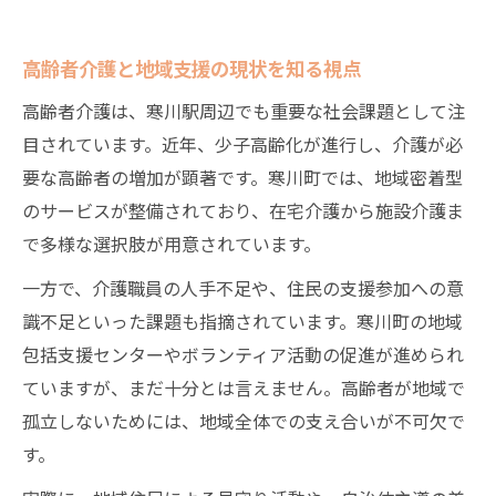
高齢者介護を支える地域の支え合いの実例
住民参加が生み出す高齢者介護の新しい形
高齢者介護と地域支援の現状を知る視点
地域内連携で進む高齢者介護方針の変化
高齢者介護は、寒川駅周辺でも重要な社会課題として注
高齢者介護と寒川町の支え合い活動の意義
目されています。近年、少子高齢化が進行し、介護が必
認知症支援も含む高齢者介護の地域力強化
要な高齢者の増加が顕著です。寒川町では、地域密着型
自宅と施設どちらが選ばれる？介護方針の傾向
のサービスが整備されており、在宅介護から施設介護ま
分析
で多様な選択肢が用意されています。
高齢者介護の場所選びと生活意識の変化
一方で、介護職員の人手不足や、住民の支援参加への意
高齢社会白書が示す高齢者介護の希望先
識不足といった課題も指摘されています。寒川町の地域
在宅と施設どちらが選ばれるか方針の比較
包括支援センターやボランティア活動の促進が進められ
高齢者介護の希望に地域支援がどう影響す
ていますが、まだ十分とは言えません。高齢者が地域で
るか
孤立しないためには、地域全体での支え合いが不可欠で
自宅介護と施設介護の利点を高齢者介護で
す。
考える