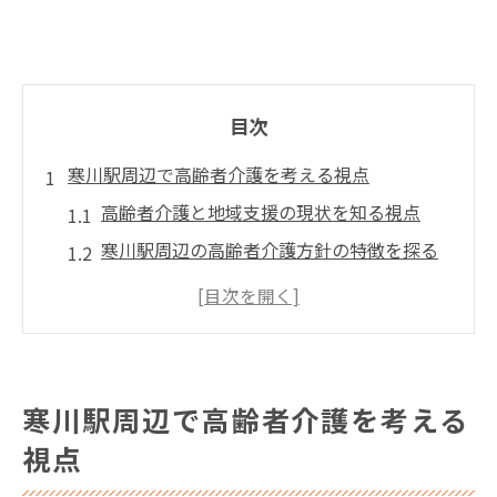
目次
寒川駅周辺で高齢者介護を考える視点
高齢者介護と地域支援の現状を知る視点
寒川駅周辺の高齢者介護方針の特徴を探る
高齢者介護が必要な背景と地域の魅力
地域包括支援センターが果たす高齢者介護
の役割
高齢者介護と寒川駅周辺の暮らしやすさ分
寒川駅周辺で高齢者介護を考える
析
視点
地域の支え合いが生む高齢者介護の新たな形