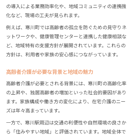
の導入による業務効率化や、地域コミュニティの連携強
解
化など、現場の工夫が見られます。
社会全体で支える高齢者介護の新制度動向
例えば、寒川町では高齢者の孤立を防ぐための見守りネ
高齢者介護を支える住民と行政の協働事例
ットワークや、健康管理センターと連携した健康相談な
地域で進む高齢者介護方針と支援ネットワ
ど、地域特有の支援方針が展開されています。これらの
ーク
方針は、利用者や家族の安心感につながっています。
これからの寒川駅エリア高齢者介護の課題と展
望
高齢者介護が必要な背景と地域の魅力
今後の高齢者介護が直面する地域の課題
高齢者介護が必要とされる背景には、寒川町の高齢化率
高齢者介護と寒川町の将来像を考える視点
の上昇や、独居高齢者の増加といった社会的要因があり
高齢者介護の方針転換がもたらす地域変化
ます。家族構成や働き方の変化により、在宅介護のニー
認知症支援や予防策も含めた高齢者介護の
ズは年々高まっています。
課題
一方で、寒川駅周辺は交通の利便性や自然環境の良さか
高齢者介護と地域活性化を結ぶ展望を探る
ら「住みやすい地域」と評価されています。地域全体で