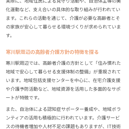
実際に、地域住民による見守り活動や、自治体主導の美
寒川包括支援センターの役割と活用法を解説
化運動など、支え合いの具体的な取り組みが行われてい
高齢者介護を支える寒川包括支援センター
ます。これらの活動を通じて、介護が必要な高齢者とそ
の機能
の家族が安心して暮らせる環境づくりが求められていま
地域包括支援センターが果たす高齢者介護
す。
の強み
寒川駅周辺の高齢者介護方針の特徴を探る
高齢者介護と認知症支援をつなぐ相談体制
寒川駅周辺では、高齢者介護の方針として「住み慣れた
高齢者介護の相談先としての寒川包括南部
地域で安心して暮らせる支援体制の整備」が重視されて
の特徴
います。地域包括支援センターを中心に、在宅介護支援
高齢者介護と健康管理センターの連携活用
や介護予防活動など、地域資源を活用した多面的なサポ
例
ートが特徴です。
介護を社会で支える仕組みとは何か知っていま
すか
また、自治体による認知症サポーター養成や、地域ボラ
ンティアの活用も積極的に行われています。介護サービ
高齢者介護を社会で支える仕組みの全体像
スの待機者増加や人材不足の課題もありますが、IT技術
高齢者介護と地域包括支援の連携体制を理