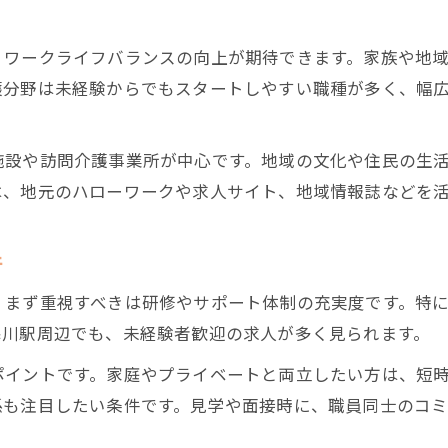
未経験から高齢者介護へ挑戦する方法を徹底解説
高齢者介護未経験者が始めるための準備
、ワークライフバランスの向上が期待できます。家族や地
高齢者介護転職で役立つスキルと心構え
護分野は未経験からでもスタートしやすい職種が多く、幅
高齢者介護職の応募に必要なポイント紹介
高齢者介護で安心して始める最初の一歩
施設や訪問介護事業所が中心です。地域の文化や住民の生
高齢者介護の仕事に活かせる実践的学び方
は、地元のハローワークや求人サイト、地域情報誌などを
60歳以降も働ける高齢者介護の安心ポイント
件
高齢者介護で60歳以降も働くメリットとは
高齢者介護現場で重視されるシニアの強み
まず重視すべきは研修やサポート体制の充実度です。特に
高齢者介護職の給料相場と安定収入の実態
寒川駅周辺でも、未経験者歓迎の求人が多く見られます。
高齢者介護で無理なく続ける働き方の工夫
ポイントです。家庭やプライベートと両立したい方は、短
高齢者介護の雇用継続に役立つ制度紹介
係も注目したい条件です。見学や面接時に、職員同士のコ
男性介護士が活躍する高齢者介護の現状紹介