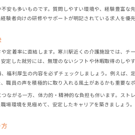
高齢者介護で増える男性介護士の特徴とは
や不安も多いものです。質問しやすい環境や、経験豊富な
高齢者介護現場で男性が求められる理由
未経験者向けの研修やサポートが明記されている求人を優
高齢者介護と男性介護士のやりがい体験談
高齢者介護で男性が活躍する職場の特徴
訣
高齢者介護職で男性が活かせる強みと適性
さや定着率に直結します。寒川駅近くの介護施設では、チ
初任者研修取得と高齢者介護で叶える地域就職
。安定した就労には、無理のないシフトや休暇取得のしや
高齢者介護へ初任者研修がもたらす可能性
績、福利厚生の内容を必ずチェックしましょう。例えば、
高齢者介護と初任者研修の取得メリット解説
た、職員の声を積極的に取り入れる風土があるかも重要な
高齢者介護の地域就職に強い資格活用法
につながる一方、体力的・精神的な負担も伴います。スト
高齢者介護で初任者研修を活かす実践事例
た職場環境を見極めて、安定したキャリアを築きましょう
高齢者介護就職を目指す資格取得の流れ
り方