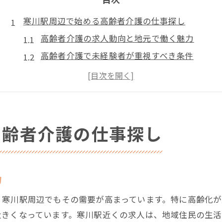
寒川駅周辺で始める高齢者介護の仕事探し
高齢者介護の求人動向と地元で働く魅力
高齢者介護で未経験者が重視すべき条件
高齢者介護の職場環境と安定就労の秘訣
高齢者介護と地域密着型キャリアの作り方
高齢者介護における応募前チェックポイント
高齢者介護の雇用現場と寒川駅近くの魅力
高齢者介護の仕事探し
高齢者介護雇用現場の特徴と就職傾向
高齢者介護の現場で感じる寒川駅周辺の強み
高齢者介護の雇用安定性と将来性を知る
力
高齢者介護の仕事選びで重視すべき点
、寒川駅周辺でもその需要が高まっています。特に高齢化
高齢者介護現場における働きがいの実感
大きくなっています。寒川駅近くの求人は、地域住民の生