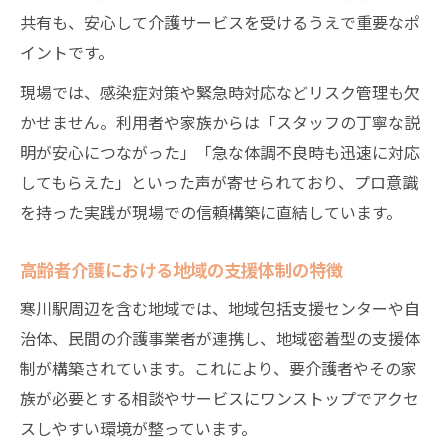
高齢者介護に不可欠なプロ意識の具体例と
共有も、安心して介護サービスを受けるうえで重要なポ
は
イントです。
地域社会で高齢者介護の信頼性を高める秘
現場では、感染症対策や緊急時対応などリスク管理も欠
訣
かせません。利用者や家族からは「スタッフの丁寧な説
高齢者介護の質を左右するスタッフの心得
明が安心につながった」「急な体調不良時も迅速に対応
高齢者介護現場で重視される倫理観とは何
してもらえた」といった声が寄せられており、プロ意識
か
を持った実践が現場での信頼構築に直結しています。
プロ意識が高齢者介護の安心感を生む理由
自宅介護と施設介護の実情を探る視点
高齢者介護における地域の支援体制の特徴
高齢者介護で自宅介護を選ぶ際の現実的課
寒川駅周辺を含む地域では、地域包括支援センターや自
題
治体、民間の介護事業者が連携し、地域密着型の支援体
施設介護が提供する高齢者介護サービスの
制が構築されています。これにより、要介護者やその家
魅力
族が必要とする相談やサービスにワンストップでアクセ
自宅介護と施設介護の安心感はどう違うの
スしやすい環境が整っています。