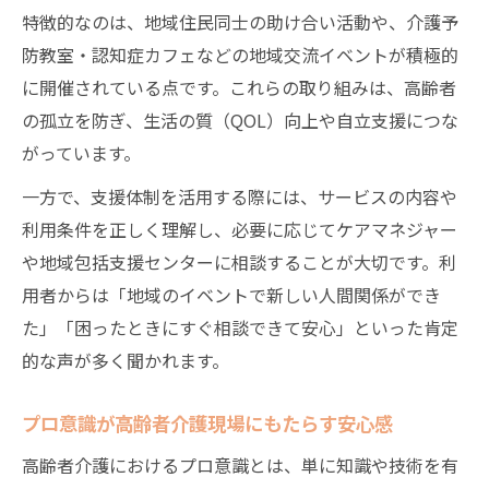
か
特徴的なのは、地域住民同士の助け合い活動や、介護予
高齢者介護で家族が直面する負担と支援策
防教室・認知症カフェなどの地域交流イベントが積極的
プロ意識が支える施設介護の安心ポイント
に開催されている点です。これらの取り組みは、高齢者
本人と家族が考える介護先の傾向と理由
の孤立を防ぎ、生活の質（QOL）向上や自立支援につな
がっています。
高齢者介護で本人が希望する場所の実態調
査
一方で、支援体制を活用する際には、サービスの内容や
家族が高齢者介護先を選ぶ際に重視する点
利用条件を正しく理解し、必要に応じてケアマネジャー
や地域包括支援センターに相談することが大切です。利
高齢社会白書が示す介護希望先の傾向分析
用者からは「地域のイベントで新しい人間関係ができ
高齢者介護で本人の意思を尊重する重要性
た」「困ったときにすぐ相談できて安心」といった肯定
家族と高齢者の意見が分かれる場面と対策
的な声が多く聞かれます。
公的データから見る高齢者介護の今後
高齢者介護の今後を示す公的データの読み
プロ意識が高齢者介護現場にもたらす安心感
解き方
高齢者介護におけるプロ意識とは、単に知識や技術を有
高齢者介護希望場所の動向と将来の課題を