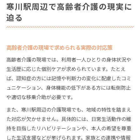
寒川駅周辺で高齢者介護の現実に
高齢者介護と生活の質向上を目指す取り組
迫る
み
高齢者介護の選択肢を希望別に比較検証
高齢者介護の選択肢ごとのメリットと注意
高齢者介護の現場で求められる実際の対応策
点
高齢者介護の現場では、利用者一人ひとりの身体状況や
自宅介護と施設介護の違いと本人の希望傾
生活歴に応じた個別ケアが求められています。たとえ
向
ば、認知症の方には記憶や判断力の変化に配慮したコミ
高齢者介護における医療機関の役割の現実
ュニケーション、身体機能の低下がある方には転倒防止
高齢者介護希望場所の比較とデータから見
や適切な移乗介助が必要です。
える傾向
また、寒川駅周辺の介護現場でも、地域の特性を踏まえ
家族と高齢者本人が重視する介護選択の基
た対応が欠かせません。具体的には、日常生活動作の維
準
持を目指したリハビリテーションや、本人の希望を尊重
地域で求められるプロ意識とは何か
した生活支援などが挙げられます。家族との連携や情報