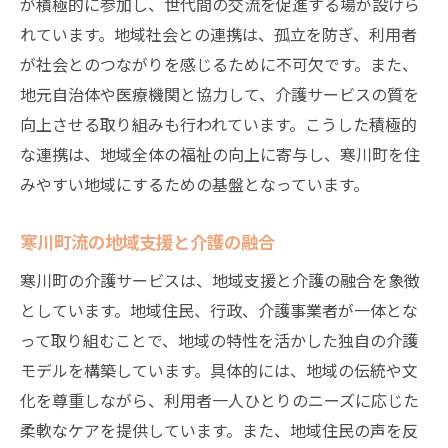
が積極的に参加し、世代間の交流を促進する場が設けら
寒川町の特徴を活かした安心のケア
れています。地域社会との連携は、孤立を防ぎ、利用者
地域社会との連携がもたらす介護の質向上
が社会とのつながりを感じるために不可欠です。また、
安らぎのある生活環境の創出方法
地元自治体や医療機関と協力して、介護サービスの質を
介護の先進地寒川町が描く未来のケアモデル
向上させる取り組みも行われています。こうした積極的
な連携は、地域全体の福祉の向上に寄与し、寒川町を住
先進的なケアの導入とその成果
みやすい地域にするための基盤となっています。
寒川町が目指す未来の介護像
介護の未来を切り開く寒川町のビジョン
寒川町流の地域支援と介護の融合
未来志向のケアモデル創出への挑戦
寒川町の介護サービスは、地域支援と介護の融合を象徴
寒川町が描く次世代の介護サービス
としています。地域住民、行政、介護事業者が一体とな
地域全体で実現する革新的なケア
って取り組むことで、地域の特性を活かした独自の介護
モデルを構築しています。具体的には、地域の伝統や文
化を尊重しながら、利用者一人ひとりのニーズに応じた
柔軟なケアを提供しています。また、地域住民の声を反