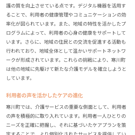
信頼関係構築のためのスタッフ教育
護の質を向上させている点です。デジタル機器を活用す
寒川町が誇る安心できる生活環境の整備
ることで、利用者の健康管理やコミュニケーションの効
率化が図られています。また、地域の特性を活かしたプ
地域に根ざした信頼の介護サービス
ログラムによって、利用者の心身の健康をサポートして
利用者の安心を最優先に考えたケア
います。さらに、地域の住民との交流を促進する活動も
寒川町の介護施設が提供する安心の理由
行われており、地域全体として温かいサポートネットワ
寒川町の介護現場コミュニティが育む絆と信頼
ークが形成されています。これらの挑戦により、寒川町
コミュニティ内で築かれる絆の重要性
は他の地域に先駆けて新たな介護モデルを確立しようと
信頼関係が支える介護の質向上
しています。
介護現場におけるコミュニケーションの役
利用者の声を活かしたケアの進化
割
地域コミュニティが育む介護の未来
寒川町では、介護サービスの重要な側面として、利用者
信頼される介護現場の実現方法
の声を積極的に取り入れています。利用者一人ひとりの
ニーズを正確に把握し、それに基づいたケアプランを策
寒川町の介護がもたらす地域の安定
定することで、より個別化されたサービスを提供してい