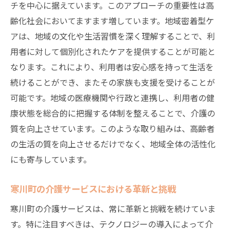
チを中心に据えています。このアプローチの重要性は高
持続可能な介護サービスの実現に向けて
齢化社会においてますます増しています。地域密着型ケ
地域資源を活かした高齢者ケアの可能性
アは、地域の文化や生活習慣を深く理解することで、利
心温まる寒川町の介護ケア地域との共生を目指
用者に対して個別化されたケアを提供することが可能と
して
なります。これにより、利用者は安心感を持って生活を
地域共生型介護の実現に向けた取り組み
続けることができ、またその家族も支援を受けることが
可能です。地域の医療機関や行政と連携し、利用者の健
寒川町の介護が創る絆と信頼の風景
康状態を総合的に把握する体制を整えることで、介護の
地域社会との共生がもたらすメリット
質を向上させています。このような取り組みは、高齢者
心温まるケアに必要な地域の支援体制
の生活の質を向上させるだけでなく、地域全体の活性化
共生型ケアの未来を支える寒川町の役割
にも寄与しています。
介護を通じた地域コミュニティの強化
寒川町の介護サービスが支える安心と信頼の環
寒川町の介護サービスにおける革新と挑戦
境
寒川町の介護サービスは、常に革新と挑戦を続けていま
安心感を生む介護サービスの提供方法
す。特に注目すべきは、テクノロジーの導入によって介