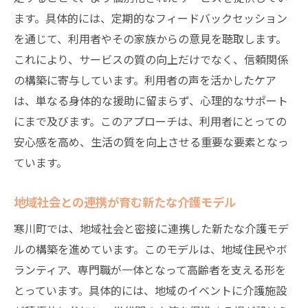
寒川町における介護の未来地域特性を活かした
ます。具体的には、定期的なフィードバックセッション
取り組み
を通じて、利用者やその家族からの意見を聴取します。
地域特性を活かした先進的な介護アプロー
これにより、サービスの質の向上だけでなく、信頼関係
チ
の構築に寄与しています。利用者の声を活かしたケア
寒川町の未来を見据えた介護計画
は、単なる身体的な援助に留まらず、心理的なサポート
地域特性がもたらす介護の可能性
にまで及びます。このアプローチは、利用者にとっての
未来志向の介護サービス実現に向けて
安心感を高め、生活の質を向上させる重要な要素となっ
寒川町の特性を活かしたケアの改善策
ています。
地域文化を反映した介護の進化
地域社会との連携が育む新たな介護モデル
地域と共に歩む寒川町の介護安らぎを提供する
工夫
寒川町では、地域社会と密接に連携した新たな介護モデ
ルの構築を進めています。このモデルは、地域住民やボ
安らぎを提供するための介護の工夫
ランティア、専門職が一体となって高齢者を支える形を
地域と連携した安心感のあるケア提供
とっています。具体的には、地域のイベントに介護施設
利用者の心に寄り添う介護サービス