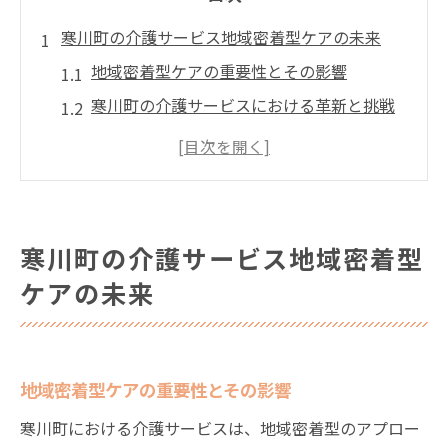
寒川町の介護サービス地域密着型ケアの未来
地域密着型ケアの重要性とその影響
寒川町の介護サービスにおける革新と挑戦
利用者の声を活かしたケアの進化
地域社会との連携が育む新たな介護モデル
寒川町流の地域支援と介護の融合
未来を見据えた寒川町の介護戦略
寒川町の介護サービス地域密着型
高齢化社会における寒川町の介護の役割と可能
ケアの未来
性
高齢化による地域介護の必要性と対応策
寒川町が示す高齢者支援の新しいステージ
地域密着型ケアの重要性とその影響
多様化するニーズに応える革新的な介護
寒川町における介護サービスは、地域密着型のアプロー
寒川町が誇る高齢者対策とその効果