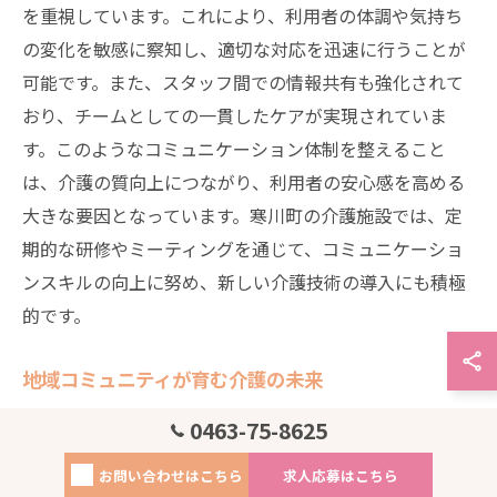
を重視しています。これにより、利用者の体調や気持ち
の変化を敏感に察知し、適切な対応を迅速に行うことが
可能です。また、スタッフ間での情報共有も強化されて
おり、チームとしての一貫したケアが実現されていま
す。このようなコミュニケーション体制を整えること
は、介護の質向上につながり、利用者の安心感を高める
大きな要因となっています。寒川町の介護施設では、定
期的な研修やミーティングを通じて、コミュニケーショ
ンスキルの向上に努め、新しい介護技術の導入にも積極
的です。
地域コミュニティが育む介護の未来
寒川町では、地域コミュニティとの連携が介護の未来を
0463-75-8625
育む鍵として注目されています。地域住民やボランティ
お問い合わせはこちら
求人応募はこちら
アが中心となり、介護施設と協力して支援ネットワーク