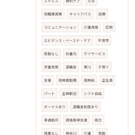
ストレス
個別ケア
方法
他職種連携
キャリアパス
信頼
コミュニケーション
介護保険
応用
エビデンス・ベースド・ケア
平塚市
夜勤なし
扶養内
デイサービス
学童保育
退職金
寒川
子育て
支援
短時間勤務
高時給
正社員
パート
主婦歓迎
シフト自由
ボーナスあり
退職金制度あり
車通勤可
資格取得支援
両立
残業なし
神奈川
介護
常勤