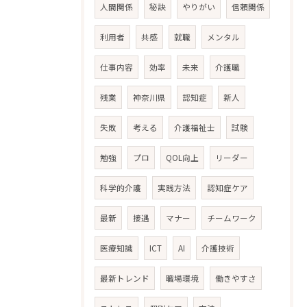
人間関係
秘訣
やりがい
信頼関係
利用者
共感
就職
メンタル
仕事内容
効率
未来
介護職
残業
神奈川県
認知症
新人
失敗
考える
介護福祉士
試験
勉強
プロ
QOL向上
リーダー
科学的介護
実践方法
認知症ケア
最新
接遇
マナー
チームワーク
医療知識
ICT
AI
介護技術
最新トレンド
職場環境
働きやすさ