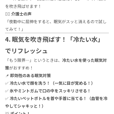
を吹き飛ばせます！
👩‍⚕️
介護士の声
「夜勤中に屈伸をすると、眠気がスッと消えるので試し
てみて！」
4. 眠気を吹き飛ばす！「冷たい水」
でリフレッシュ
「もう限界…」というときは、
冷たい水を使った眠気対
策
がおすすめ！
📌
即効性のある眠気対策
✅
冷たい水で顔を洗う！（一気に目が覚める！）
✅
氷やミントガムで口の中をスッキリさせる！
✅
冷たいペットボトルを首や手首に当てる！（血管を冷
やしてシャキッと！）
💡
ポイント！