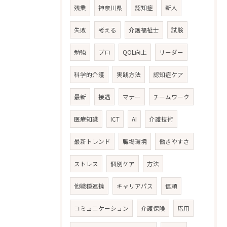
残業
神奈川県
認知症
新人
失敗
考える
介護福祉士
試験
勉強
プロ
QOL向上
リーダー
科学的介護
実践方法
認知症ケア
最新
接遇
マナー
チームワーク
医療知識
ICT
AI
介護技術
最新トレンド
職場環境
働きやすさ
ストレス
個別ケア
方法
他職種連携
キャリアパス
信頼
コミュニケーション
介護保険
応用