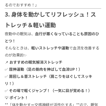
るのでおすすめ！」
3. 身体を動かしてリフレッシュ！ス
トレッチ＆軽い運動
夜勤中の眠気は、
血行が悪くなっていることも原因のひ
とつ！
そんなときは、
軽いストレッチや運動
で血流を改善する
のが効果的✨
📌
おすすめの眠気解消ストレッチ
✅
屈伸運動（足の筋肉を伸ばして血流UP！）
✅
肩回し＆首ストレッチ（肩こりをほぐしてスッキ
リ！）
✅
その場で軽くジャンプ！（一気に目が覚める！）
💡
ポイント！
**「体を動かす＝交感神経が活性化する」**ので、眠気