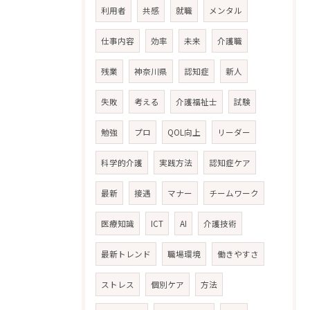
利用者
共感
就職
メンタル
仕事内容
効率
未来
介護職
残業
神奈川県
認知症
新人
失敗
考える
介護福祉士
試験
勉強
プロ
QOL向上
リーダー
科学的介護
実践方法
認知症ケア
最新
接遇
マナー
チームワーク
医療知識
ICT
AI
介護技術
最新トレンド
職場環境
働きやすさ
ストレス
個別ケア
方法