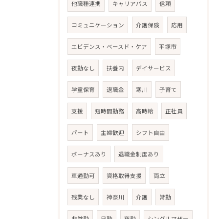
他職種連携
キャリアパス
信頼
コミュニケーション
介護保険
応用
エビデンス・ベースド・ケア
平塚市
夜勤なし
扶養内
デイサービス
学童保育
退職金
寒川
子育て
支援
短時間勤務
高時給
正社員
パート
主婦歓迎
シフト自由
ボーナスあり
退職金制度あり
車通勤可
資格取得支援
両立
残業なし
神奈川
介護
常勤
非常勤
日勤
夜勤
シングルマザー