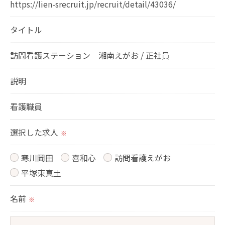
ません。
https://lien-srecruit.jp/recruit/detail/43036/
タイトル
＜個人情報の委託について＞
当社では、利用目的の達成に必要な範囲において、
訪問看護ステーション 湘南えがお / 正社員
個人情報を外部に委託する場合があります。
これらの委託先に対しては個人情報保護契約等の措
説明
置をとり、適切な監督を行います。
看護職員
＜個人情報の安全管理＞
選択した求人
※
当社では、個人情報の漏洩等がなされないよう、適
切に安全管理対策を実施します。
寒川岡田
喜和心
訪問看護えがお
平塚東真土
＜個人情報を与えなかった場合に生じる結果＞
名前
必要な情報を頂けない場合は、それに対応した当社
※
のサービスをご提供できない場合がございますので