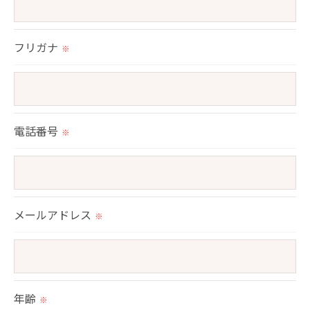
予めご了承ください。
＜個人情報の開示･訂正・削除･利用停止の手続につ
フリガナ
※
いて＞
当社では、お客様の個人情報の開示･訂正･削除・利
用停止の手続を定めさせて頂いております。
ご本人である事を確認のうえ、対応させて頂きま
電話番号
※
す。
個人情報の開示･訂正･削除・利用停止の具体的手続
きにつきましては、お電話でお問合せ下さい。
メールアドレス
※
年齢
※